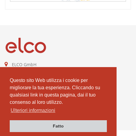
ELCO GmbH
Combustion Technologies Division
Ariston Group
Questo sito Web utilizza i cookie per
DE811544605
migliorare la tua esperienza. Cliccando su
qualsiasi link in questa pagina, dai il tuo
contact@elco-burners.com
consenso al loro utilizzo.
Ulteriori informazioni
Fatto