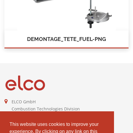
DEMONTAGE_TETE_FUEL-PNG
ELCO GmbH
Combustion Technologies Division
Ariston Group
DE811544605
This website uses cookies to improve your
experience. By clicking on any link on this